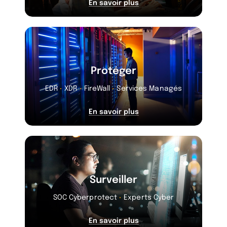
En savoir plus
Protéger
EDR
XDR
FireWall
Services Managés
En savoir plus
Surveiller
SOC Cyberprotect
Experts Cyber
En savoir plus