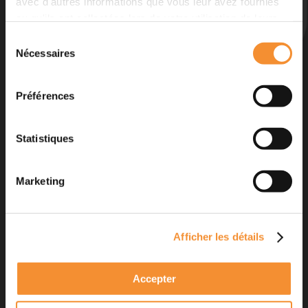
avec d'autres informations que vous leur avez fournies
ou qu'ils ont collectées lors de votre utilisation de leurs
services.
Sélection
Nécessaires
du
consentement
Préférences
Statistiques
Actualités
mars 2025
Marketing
Cyberprotect devient devensys
cybersecurity ! Le 14 mars 2025
Découvrir
Afficher les détails
Accepter